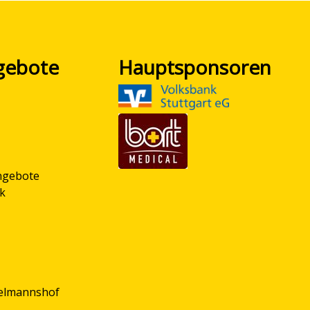
gebote
Hauptsponsoren
ngebote
ik
delmannshof