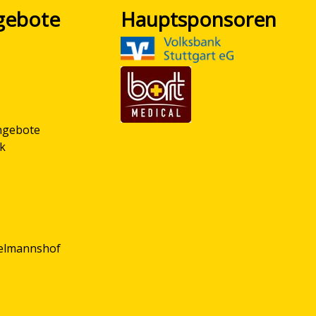
gebote
Hauptsponsoren
ngebote
ik
delmannshof